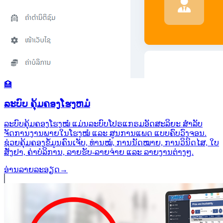
🏥
ລະບົບ ຄຸ້ມຄອງໂຮງຫມໍ
ລະບົບຄຸ້ມຄອງໂຮງໝໍ ແມ່ນລະບົບໂປຣແກຣມອັດສະລິຍະ ສຳລັບ
ຈັດການງານພາຍໃນໂຮງໝໍ ແລະ ສູນການແພດ ແບບຄົບວົງຈອນ.
ຊ່ວຍຄຸ້ມຄອງຂໍ້ມູນຄົນເຈັບ, ທ່ານໝໍ, ການນັດໝາຍ, ການວິນິດໄສ, ໃບ
ສັ່ງຢາ, ຄ່າບໍລິການ, ລາຍຮັບ-ລາຍຈ່າຍ ແລະ ລາຍງານຕ່າງໆ.
ອ່ານລາຍລະອຽດ
→