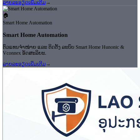
ລາຍລະອຽດເພີ່ມເຕີມ
→
🏠
Smart Home Automation
Smart Home Automation
ຕົວແທນຈຳໜ່າຍ ແລະ ຕິດຕັ້ງ ລະບົບ Smart Home Hunonic &
Vconnex ອັດສະລິຍະ.
ລາຍລະອຽດເພີ່ມເຕີມ
→