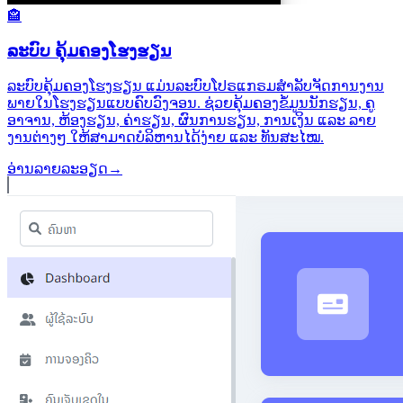
🏤
ລະບົບ ຄຸ້ມຄອງໂຮງຮຽນ
ລະບົບຄຸ້ມຄອງໂຮງຮຽນ ແມ່ນລະບົບໂປຣແກຣມສຳລັບຈັດການງານ
ພາຍໃນໂຮງຮຽນແບບຄົບວົງຈອນ. ຊ່ວຍຄຸ້ມຄອງຂໍ້ມູນນັກຮຽນ, ຄູ
ອາຈານ, ຫ້ອງຮຽນ, ຄ່າຮຽນ, ຜົນການຮຽນ, ການເງິນ ແລະ ລາຍ
ງານຕ່າງໆ ໃຫ້ສາມາດບໍລິຫານໄດ້ງ່າຍ ແລະ ທັນສະໄໝ.
ອ່ານລາຍລະອຽດ
→