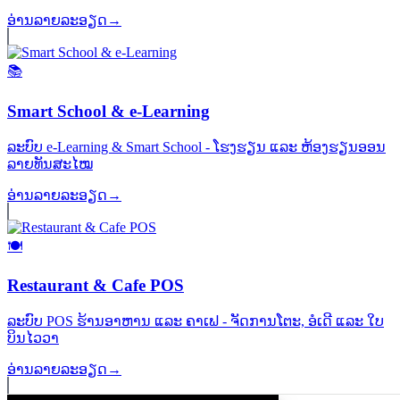
ອ່ານລາຍລະອຽດ
→
📚
Smart School & e-Learning
ລະບົບ e-Learning & Smart School - ໂຮງຮຽນ ແລະ ຫ້ອງຮຽນອອນ
ລາຍທັນສະໄໝ
ອ່ານລາຍລະອຽດ
→
🍽️
Restaurant & Cafe POS
ລະບົບ POS ຮ້ານອາຫານ ແລະ ຄາເຟ - ຈັດການໂຕະ, ອໍເດີ ແລະ ໃບ
ບິນໄວວາ
ອ່ານລາຍລະອຽດ
→