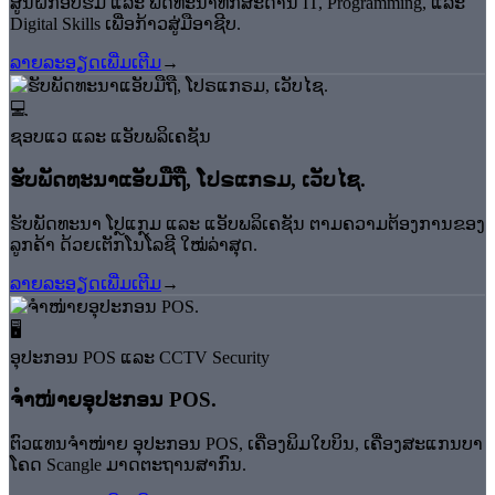
ສູນຝຶກອົບຮົມ ແລະ ພັດທະນາທັກສະດ້ານ IT, Programming, ແລະ
Digital Skills ເພື່ອກ້າວສູ່ມືອາຊີບ.
ລາຍລະອຽດເພີ່ມເຕີມ
→
💻
ຊອບແວ ແລະ ແອັບພລິເຄຊັນ
⁠ຮັບພັດທະນາແອັບມືຖື, ໂປຣແກຣມ, ເວັບໄຊ.
ຮັບພັດທະນາ ໂປຼແກຼມ ແລະ ແອັບພລິເຄຊັນ ຕາມຄວາມຕ້ອງການຂອງ
ລູກຄ້າ ດ້ວຍເຕັກໂນໂລຊີ ໃໝ່ລ່າສຸດ.
ລາຍລະອຽດເພີ່ມເຕີມ
→
🖥️
ອຸປະກອນ POS ແລະ CCTV Security
ຈຳໜ່າຍອຸປະກອນ POS.
ຕົວແທນຈຳໜ່າຍ ອຸປະກອນ POS, ເຄື່ອງພິມໃບບິນ, ເຄື່ອງສະແກນບາ
ໂຄດ Scangle ມາດຕະຖານສາກົນ.