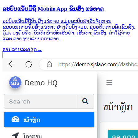
ລະບົບແອັບມືຖື Mobile App ຂົນສົ່ງ ແຮ່ທາດ
ລະບົບແອັບມືຖືຂົນສົ່ງແຮ່ທາດ ແມ່ນລະບົບສຳລັບຈັດການ
ຂະບວນການຂົນສົ່ງແຮ່ທາດຢ່າງຄົບວົງຈອນ. ຊ່ວຍຕິດຕາມລົດຂົນສົ່ງ,
ຄຸ້ມຄອງຄົນຂັບ, ບັນທຶກນ້ຳໜັກສິນຄ້າ, ເສັ້ນທາງຂົນສົ່ງ, ຄ່າໃຊ້ຈ່າຍ
ແລະ ລາຍງານແບບອອນລາຍ.
ອ່ານລາຍລະອຽດ
→