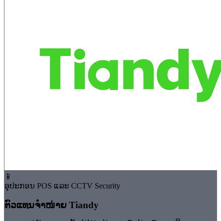
📱
ອຸປະກອນ POS ແລະ CCTV Security
⁠ຕົວແທນຈຳໜ່າຍ Tiandy