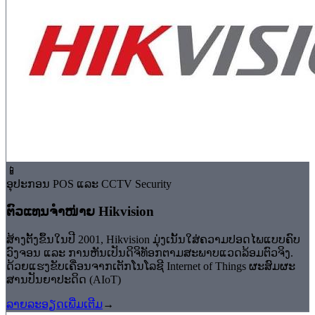
📱
ອຸປະກອນ POS ແລະ CCTV Security
ຕົວແທນຈຳໜ່າຍ Hikvision
ສ້າງຕັ້ງຂຶ້ນໃນປີ 2001, Hikvision ມຸ່ງເນັ້ນໃສ່ຄວາມປອດໄພແບບຄົບ
ວົງຈອນ ແລະ ການຫັນເປັນດິຈິທັອກຕາມສະພາບແວດລ້ອມຕົວຈິງ.
ດ້ວຍແຮງຂັບເຄື່ອນຈາກເຕັກໂນໂລຊີ Internet of Things ຜະສົມຜະ
ສານປັນຍາປະດິດ (AIoT)
ລາຍລະອຽດເພີ່ມເຕີມ
→