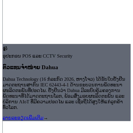
📹
ອຸປະກອນ POS ແລະ CCTV Security
⁠ຕົວແທນຈຳໜ່າຍ Dahua
Dahua Technology (16 ກໍລະກົດ 2026, ຫາງໂຈວ) ໄດ້ຮັບໃບຢັ້ງຢືນ
ມາດຕະຖານສາກົນ IEC 62443-4-1 ດ້ານຂະບວນການພັດທະນາ
ຜະລິດຕະພັນທີ່ປອດໄພ. ຢັ້ງຢືນວ່າ Dahua ມີລະບົບຄຸ້ມຄອງການ
ພັດທະນາທີ່ໄດ້ມາດຕະຖານໂລກ, ພ້ອມສົ່ງມອບຜະລິດຕະພັນ ແລະ
ບໍລິການ AIoT ທີ່ມີຄວາມປອດໄພ ແລະ ເຊື່ອຖືໄດ້ສູງໃຫ້ແກ່ລູກຄ້າ
ທົ່ວໂລກ.
ລາຍລະອຽດເພີ່ມເຕີມ
→