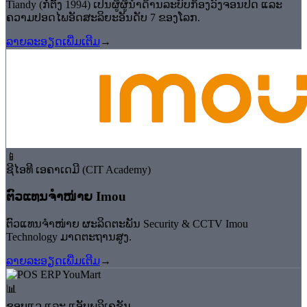
Tiandy (ກໍ່ຕັ້ງ 1994) ເປັນຜູ້ຜູ້ນຳດ້ານລະບົບກ້ອງວົງຈອນປິດ ແລະ
ຄວາມປອດໄພອັດສະລິຍະອັນດັບ 7 ຂອງໂລກ.
ລາຍລະອຽດເພີ່ມເຕີມ
→
📱
ຊີໄອທີ ເອຄາເດມີ (CIT Academy)
⁠ຕົວແທນຈຳໜ່າຍ Imou
ຕົວແທນຈຳໜ່າຍ ຜະລິດຕະພັນ Security & CCTV Imou
Technology ມາດຕະຖານສູງ.
ລາຍລະອຽດເພີ່ມເຕີມ
→
📊
ຊອບແວ ແລະ ແອັບພລິເຄຊັນ