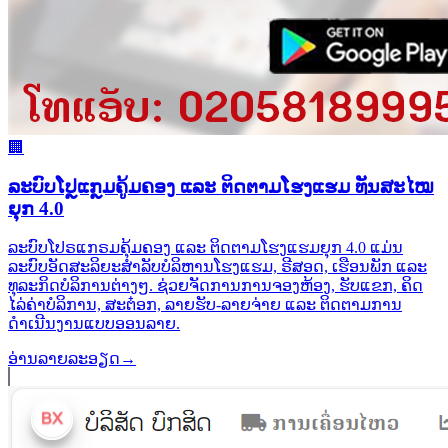
🏢
ລະບົບໂປຼແກຼມຄູ້ມຄອງ ແລະ ຕິດຕາມໂຮງແຮມ ທັນສະໄໝ
ຍຸກ 4.0
ລະບົບໂປຣແກຣມຄຸ້ມຄອງ ແລະ ຕິດຕາມໂຮງແຮມຍຸກ 4.0 ແມ່ນ
ລະບົບອັດສະລິຍະສຳລັບບໍລິຫານໂຮງແຮມ, ຣີສອດ, ເຮືອນພັກ ແລະ
ທຸລະກິດບໍລິການຕ່າງໆ. ຊ່ວຍຈັດການການຈອງຫ້ອງ, ຮັບແຂກ, ຄິດ
ໄລ່ຄ່າບໍລິການ, ສະຕ໋ອກ, ລາຍຮັບ-ລາຍຈ່າຍ ແລະ ຕິດຕາມການ
ດຳເນີນງານແບບອອນລາຍ.
ອ່ານລາຍລະອຽດ
→