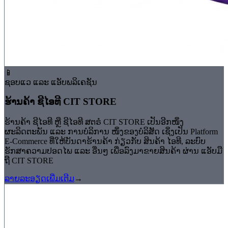
📱
ຊອບແວ ແລະ ແອັບພລິເຄຊັນ
ຮ້ານຄ້າ ຊີໄອທີ CIT STORE
ຮ້ານຄ້າ ຊີໄອທີ ຫຼື ຊີໄອທີ ສຕຣໍ CIT STORE ເປັນອີກໜຶ່ງ
ຜະລິດຕະພັນ ແລະ ການບໍລິການ ໜຶ່ງຂອງບໍລິສັດ ເຊິ່ງເປັນ Platform
E-Commerce ທີ່ໃຫ້ບັນດາຮ້ານຄ້າ ກ່ຽວກັບ ສິນຄ້າ ໄອທີ, ລະບົບ
ຮັກສາຄວາມປອດໄພ ແລະ ອື່ນໆ ເພື່ອລົງມາຂາຍສິນຄ້າ ຜ່ານ ແອັບມື
ຖື CIT STORE
ລາຍລະອຽດເພີ່ມເຕີມ
→