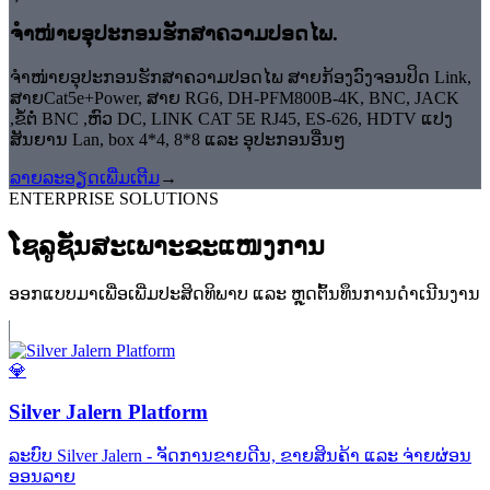
⁠ຈຳໜ່າຍອຸປະກອນຮັກສາຄວາມປອດໄພ.
ຈຳໜ່າຍອຸປະກອນຮັກສາຄວາມປອດໄພ ສາຍກ້ອງວົງຈອນປິດ Link,
ສາຍCat5e+Power, ສາຍ RG6, DH-PFM800B-4K, BNC, JACK
,ຂໍ້ຕໍ່ BNC ,ຫົວ DC, LINK CAT 5E RJ45, ES-626, HDTV ແປງ
ສັນຍານ Lan, box 4*4, 8*8 ແລະ ອຸປະກອນອື່ນໆ
ລາຍລະອຽດເພີ່ມເຕີມ
→
ENTERPRISE SOLUTIONS
ໂຊລູຊັ່ນສະເພາະຂະແໜງການ
ອອກແບບມາເພື່ອເພີ່ມປະສິດທິພາບ ແລະ ຫຼຸດຕົ້ນທຶນການດຳເນີນງານ
💎
Silver Jalern Platform
ລະບົບ Silver Jalern - ຈັດການຂາຍດີນ, ຂາຍສິນຄ້າ ແລະ ຈ່າຍຜ່ອນ
ອອນລາຍ