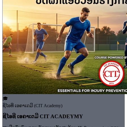
🎓
ຊີໄອທີ ເອຄາເດມີ (CIT Academy)
⁠ຊີໄອທີ ເອຄາເດມີ CIT ACADEYMY