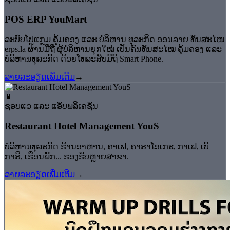
⁠POS ERP YouMart
ລະບົບໂປຼແກຼມ ຄູ້ມຄອງ ແລະ ບໍລິຫານ ທຸລະກິດ ອອນລາຍ ທັນສະໄໝ
erps.la ຜ່ານມືຖື ຜູ້ບໍລິຫານຍຸກໃໝ່ ເປັນຄົນທັນສະໄໝ ຄູ້ມຄອງ ແລະ
ບໍລິຫານທຸລະກິດ ດ້ວຍໂທລະສັບມືຖື Smart Phone.
ລາຍລະອຽດເພີ່ມເຕີມ
→
📱
ຊອບແວ ແລະ ແອັບພລິເຄຊັນ
Restaurant Hotel Management ⁠YouS
ບໍລິຫານທຸລະກິດ ຮ້ານອາຫານ, ຄາເຟ, ຄາຣາໂອເກະ, ກາເຟ, ເບີ
ກາຣີ, ເຮືອນພັກ... ຮອງຮັບຫຼາຍສາຂາ.
ລາຍລະອຽດເພີ່ມເຕີມ
→