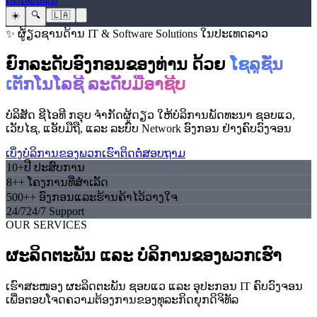
☀️
🔍
🇱🇦
✨ ຜູ້່ຽວຊານດ້ານ IT & Software Solutions ໃນປະເທດລາວ
ຍົກລະດັບອົງກອນຂອງທ່ານ ດ້ວຍ
ໂຊລູຊັ່ນ
ເຕັກໂນໂລຊີ ລະດັບມືອາຊີບ
ບໍລິສັດ ຊີໄອທີ ກຣຸບ ຈຳກັດຜູ້ດຽວ ໃຫ້ບໍລິການພັດທະນາ ຊອບແວ,
ເວັບໄຊ, ແອັບມືຖື, ແລະ ລະບົບ Network ອົງກອນ ຢ່າງຄົບວົງຈອນ
ເບິ່ງບໍລິການຂອງພວກເຮົາ
ຕິດຕໍ່ສອບຖາມ
10+
ປີ ປະສົບການ
8+
+ ໂຄງການທີ່ສໍາເລັດ
500+
+ ອົງກອນແລະຮ້ານຄ້າໄວ້ວາງໃຈ
24/7
24/7 Support
OUR SERVICES
ຜະລິດຕະພັນ ແລະ ບໍລິການຂອງພວກເຮົາ
ເຮົາສະໜອງ ຜະລິດຕະພັນ ຊອບແວ ແລະ ອຸປະກອນ IT ຄົບວົງຈອນ
ເພື່ອຕອບໂຈດຄວາມຕ້ອງການຂອງທຸລະກິດຍຸກດິຈິທັລ