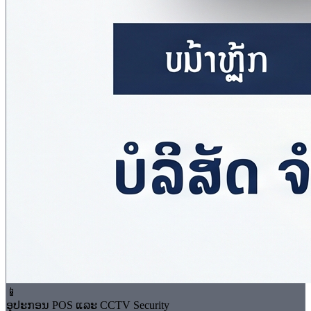
📱
ອຸປະກອນ POS ແລະ CCTV Security