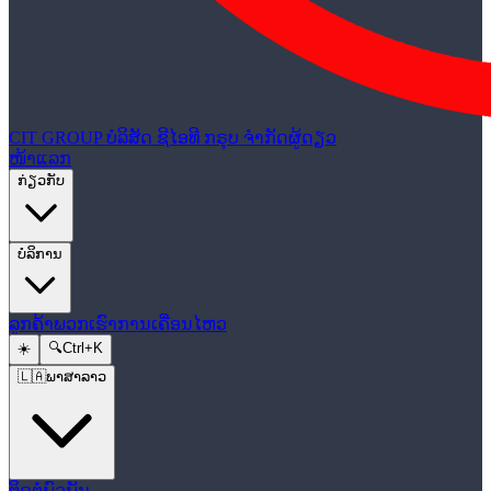
CIT GROUP
ບໍລິສັດ ຊີໄອທີ ກຣຸບ ຈຳກັດຜູ້ດຽວ
ໜ້າແລກ
ກ່ຽວກັບ
ບໍລິການ
ລູກຄ້າພວກເຮົາ
ການເຄື່ອນໄຫວ
☀️
🔍
Ctrl+K
🇱🇦
ພາສາລາວ
ຕິດຕໍ່ພົວພັນ